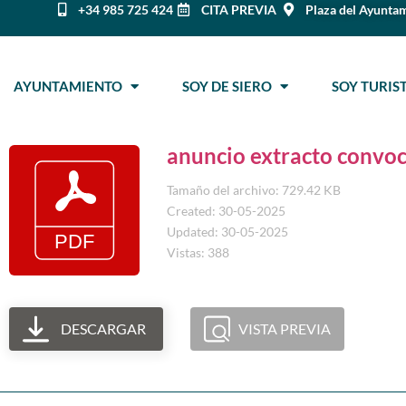
+34 985 725 424
CITA PREVIA
Plaza del Ayuntam
AYUNTAMIENTO
SOY DE SIERO
SOY TURI
anuncio extracto convoc
Tamaño del archivo: 729.42 KB
Created: 30-05-2025
Updated: 30-05-2025
Vistas: 388
DESCARGAR
VISTA PREVIA