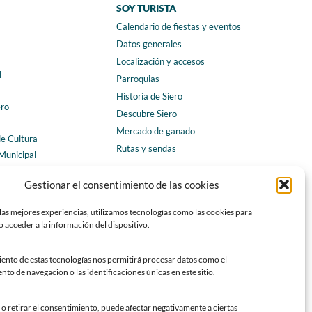
SOY TURISTA
Calendario de fiestas y eventos
a
Datos generales
Localización y accesos
l
Parroquias
Historia de Siero
ero
Descubre Siero
Mercado de ganado
de Cultura
Rutas y sendas
Municipal
ales
CONTACTO
Gestionar el consentimiento de las cookies
Horarios y contacto
las mejores experiencias, utilizamos tecnologías como las cookies para
Teléfonos de interés
 acceder a la información del dispositivo.
Formulario de contacto
Chatbot Siero
iento de estas tecnologías nos permitirá procesar datos como el
o de navegación o las identificaciones únicas en este sitio.
SEDES ELECTRÓNICAS
Sede del Ayuntamiento de Siero
o retirar el consentimiento, puede afectar negativamente a ciertas