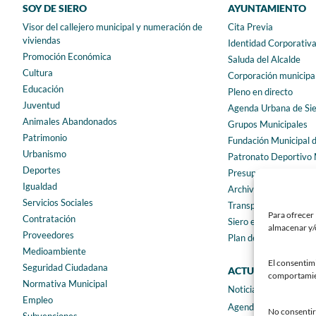
SOY DE SIERO
AYUNTAMIENTO
Visor del callejero municipal y numeración de
Cita Previa
viviendas
Identidad Corporativ
Promoción Económica
Saluda del Alcalde
Cultura
Corporación municipa
Educación
Pleno en directo
Juventud
Agenda Urbana de Si
Animales Abandonados
Grupos Municipales
Patrimonio
Fundación Municipal 
Urbanismo
Patronato Deportivo 
Deportes
Presupuestos municip
Igualdad
Archivo municipal
Servicios Sociales
Transparencia
Para ofrecer 
Contratación
Siero en Cifras
almacenar y/o
Proveedores
Plan de igualdad
Medioambiente
El consentim
Seguridad Ciudadana
ACTUALIDAD
comportamient
Normativa Municipal
Noticias
Empleo
Agenda
No consentir 