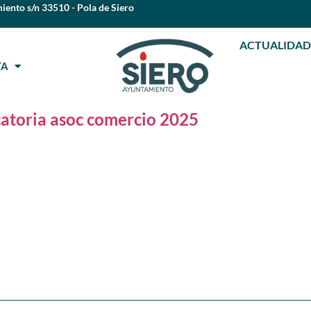
iento s/n 33510 - Pola de Siero
ACTUALIDAD
STA
atoria asoc comercio 2025