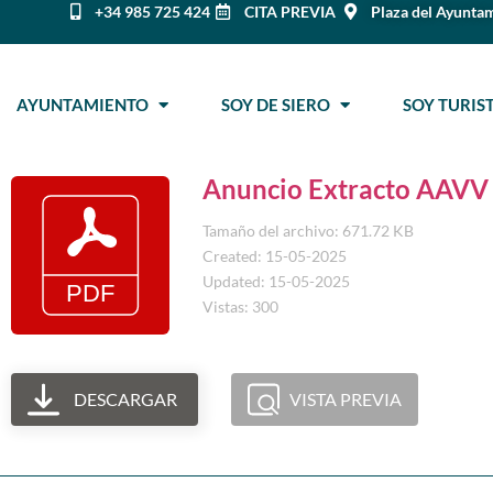
+34 985 725 424
CITA PREVIA
Plaza del Ayuntam
AYUNTAMIENTO
SOY DE SIERO
SOY TURI
Anuncio Extracto AAVV
Tamaño del archivo: 671.72 KB
Created: 15-05-2025
Updated: 15-05-2025
Vistas: 300
DESCARGAR
VISTA PREVIA