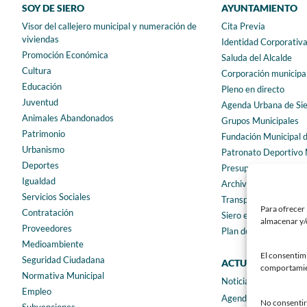
SOY DE SIERO
AYUNTAMIENTO
Visor del callejero municipal y numeración de
Cita Previa
viviendas
Identidad Corporativ
Promoción Económica
Saluda del Alcalde
Cultura
Corporación municipa
Educación
Pleno en directo
Juventud
Agenda Urbana de Si
Animales Abandonados
Grupos Municipales
Patrimonio
Fundación Municipal 
Urbanismo
Patronato Deportivo 
Deportes
Presupuestos municip
Igualdad
Archivo municipal
Servicios Sociales
Transparencia
Para ofrecer 
Contratación
Siero en Cifras
almacenar y/o
Proveedores
Plan de igualdad
Medioambiente
El consentim
Seguridad Ciudadana
ACTUALIDAD
comportamient
Normativa Municipal
Noticias
Empleo
Agenda
No consentir 