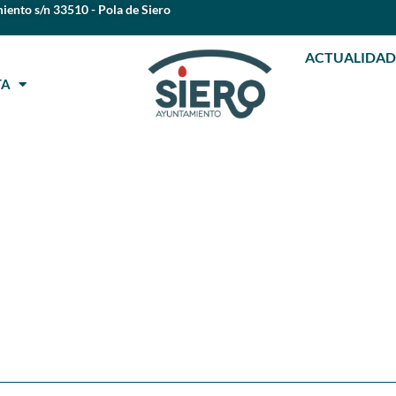
iento s/n 33510 - Pola de Siero
ACTUALIDAD
STA