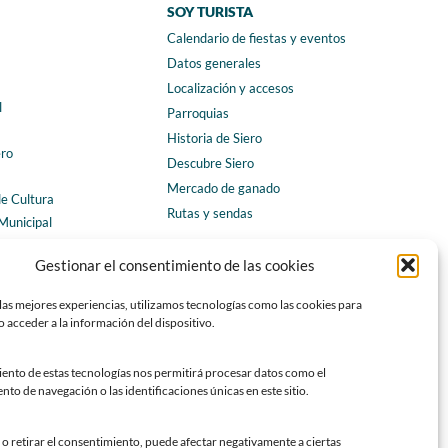
SOY TURISTA
Calendario de fiestas y eventos
a
Datos generales
Localización y accesos
l
Parroquias
Historia de Siero
ero
Descubre Siero
Mercado de ganado
de Cultura
Rutas y sendas
Municipal
ales
CONTACTO
Gestionar el consentimiento de las cookies
Horarios y contacto
las mejores experiencias, utilizamos tecnologías como las cookies para
Teléfonos de interés
 acceder a la información del dispositivo.
Formulario de contacto
Chatbot Siero
iento de estas tecnologías nos permitirá procesar datos como el
o de navegación o las identificaciones únicas en este sitio.
SEDES ELECTRÓNICAS
Sede del Ayuntamiento de Siero
o retirar el consentimiento, puede afectar negativamente a ciertas