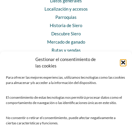
Datos generales
Localización y accesos
Parroquias
Historia de Siero
Descubre Siero
Mercado de ganado
Rutas y sendas
Gestionar el consentimiento de
las cookies
CONTACTO
Horarios y contacto
Para ofrecer las mejores experiencias, utilizamos tecnologías como las cookies
para almacenar y/o acceder a la información del dispositivo.
Teléfonos de interés
Formulario de contacto
El consentimiento de estas tecnologías nos permitirá procesar datos como el
Chatbot Siero
comportamiento de navegación o las identificaciones únicas en este sitio.
SEDES ELECTRÓNICAS
No consentir o retirar el consentimiento, puede afectar negativamente a
ciertas características y funciones.
Sede del Ayuntamiento de Siero
Sede de la Fundación Municipal de Cultura