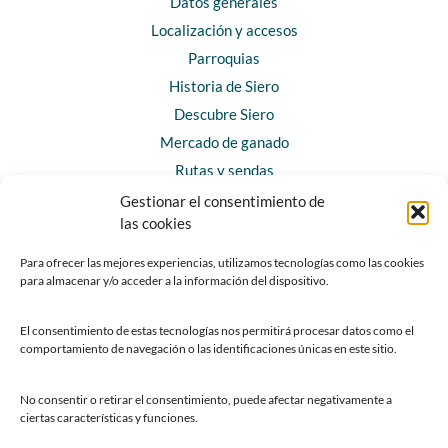
Datos generales
Localización y accesos
Parroquias
Historia de Siero
Descubre Siero
Mercado de ganado
Rutas y sendas
Gestionar el consentimiento de
las cookies
CONTACTO
Horarios y contacto
Para ofrecer las mejores experiencias, utilizamos tecnologías como las cookies
para almacenar y/o acceder a la información del dispositivo.
Teléfonos de interés
Formulario de contacto
El consentimiento de estas tecnologías nos permitirá procesar datos como el
Chatbot Siero
comportamiento de navegación o las identificaciones únicas en este sitio.
SEDES ELECTRÓNICAS
No consentir o retirar el consentimiento, puede afectar negativamente a
ciertas características y funciones.
Sede del Ayuntamiento de Siero
Sede de la Fundación Municipal de Cultura