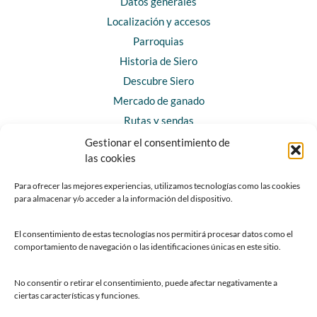
Datos generales
Localización y accesos
Parroquias
Historia de Siero
Descubre Siero
Mercado de ganado
Rutas y sendas
Gestionar el consentimiento de
las cookies
CONTACTO
Horarios y contacto
Para ofrecer las mejores experiencias, utilizamos tecnologías como las cookies
para almacenar y/o acceder a la información del dispositivo.
Teléfonos de interés
Formulario de contacto
El consentimiento de estas tecnologías nos permitirá procesar datos como el
Chatbot Siero
comportamiento de navegación o las identificaciones únicas en este sitio.
SEDES ELECTRÓNICAS
No consentir o retirar el consentimiento, puede afectar negativamente a
ciertas características y funciones.
Sede del Ayuntamiento de Siero
Sede de la Fundación Municipal de Cultura