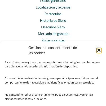
Datos generales
Localización y accesos
Parroquias
Historia de Siero
Descubre Siero
Mercado de ganado
Rutas y sendas
Gestionar el consentimiento de
las cookies
CONTACTO
Horarios y contacto
Para ofrecer las mejores experiencias, utilizamos tecnologías como las cookies
para almacenar y/o acceder a la información del dispositivo.
Teléfonos de interés
Formulario de contacto
El consentimiento de estas tecnologías nos permitirá procesar datos como el
Chatbot Siero
comportamiento de navegación o las identificaciones únicas en este sitio.
SEDES ELECTRÓNICAS
No consentir o retirar el consentimiento, puede afectar negativamente a
ciertas características y funciones.
Sede del Ayuntamiento de Siero
Sede de la Fundación Municipal de Cultura