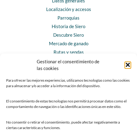
Datos generales
Localización y accesos
Parroquias
Historia de Siero
Descubre Siero
Mercado de ganado
Rutas y sendas
Gestionar el consentimiento de
las cookies
CONTACTO
Horarios y contacto
Para ofrecer las mejores experiencias, utilizamos tecnologías como las cookies
para almacenar y/o acceder a la información del dispositivo.
Teléfonos de interés
Formulario de contacto
El consentimiento de estas tecnologías nos permitirá procesar datos como el
Chatbot Siero
comportamiento de navegación o las identificaciones únicas en este sitio.
SEDES ELECTRÓNICAS
No consentir o retirar el consentimiento, puede afectar negativamente a
ciertas características y funciones.
Sede del Ayuntamiento de Siero
Sede de la Fundación Municipal de Cultura