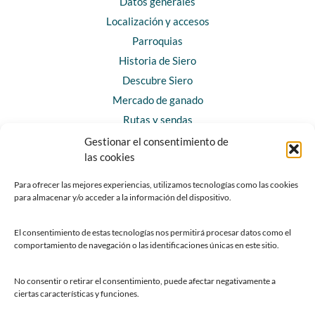
Datos generales
Localización y accesos
Parroquias
Historia de Siero
Descubre Siero
Mercado de ganado
Rutas y sendas
Gestionar el consentimiento de
las cookies
CONTACTO
Horarios y contacto
Para ofrecer las mejores experiencias, utilizamos tecnologías como las cookies
para almacenar y/o acceder a la información del dispositivo.
Teléfonos de interés
Formulario de contacto
El consentimiento de estas tecnologías nos permitirá procesar datos como el
Chatbot Siero
comportamiento de navegación o las identificaciones únicas en este sitio.
SEDES ELECTRÓNICAS
No consentir o retirar el consentimiento, puede afectar negativamente a
ciertas características y funciones.
Sede del Ayuntamiento de Siero
Sede de la Fundación Municipal de Cultura