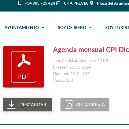
+34 985 725 424
CITA PREVIA
Plaza del Ayuntam
AYUNTAMIENTO
SOY DE SIERO
SOY TURI
Agenda mensual CPI Di
Tamaño del archivo: 579.62 KB
Created: 22-11-2024
Updated: 22-11-2024
Vistas: 388
DESCARGAR
VISTA PREVIA