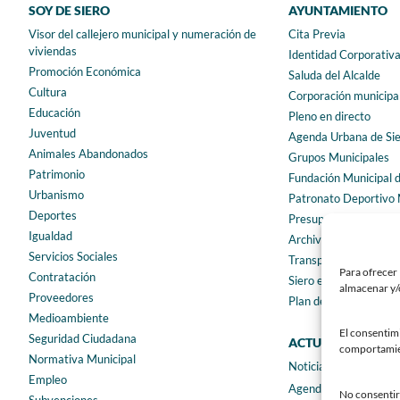
SOY DE SIERO
AYUNTAMIENTO
Visor del callejero municipal y numeración de
Cita Previa
viviendas
Identidad Corporativ
Promoción Económica
Saluda del Alcalde
Cultura
Corporación municipa
Educación
Pleno en directo
Juventud
Agenda Urbana de Si
Animales Abandonados
Grupos Municipales
Patrimonio
Fundación Municipal 
Urbanismo
Patronato Deportivo 
Deportes
Presupuestos municip
Igualdad
Archivo municipal
Servicios Sociales
Transparencia
Para ofrecer 
Contratación
Siero en Cifras
almacenar y/o
Proveedores
Plan de igualdad
Medioambiente
El consentim
Seguridad Ciudadana
ACTUALIDAD
comportamient
Normativa Municipal
Noticias
Empleo
Agenda
No consentir 