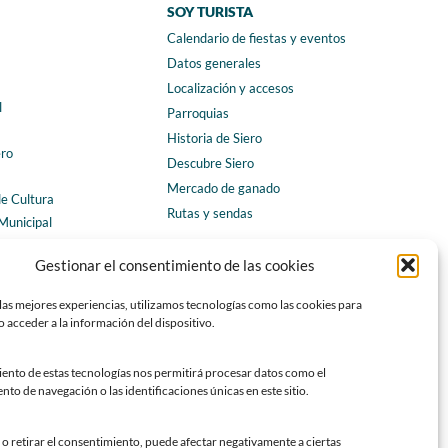
SOY TURISTA
Calendario de fiestas y eventos
a
Datos generales
Localización y accesos
l
Parroquias
Historia de Siero
ero
Descubre Siero
Mercado de ganado
de Cultura
Rutas y sendas
Municipal
ales
CONTACTO
Gestionar el consentimiento de las cookies
Horarios y contacto
las mejores experiencias, utilizamos tecnologías como las cookies para
Teléfonos de interés
 acceder a la información del dispositivo.
Formulario de contacto
Chatbot Siero
iento de estas tecnologías nos permitirá procesar datos como el
o de navegación o las identificaciones únicas en este sitio.
SEDES ELECTRÓNICAS
Sede del Ayuntamiento de Siero
o retirar el consentimiento, puede afectar negativamente a ciertas