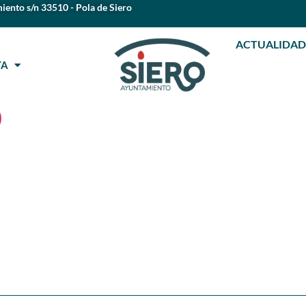
iento s/n 33510 - Pola de Siero
ACTUALIDAD
STA
)