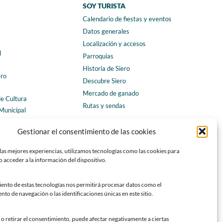
SOY TURISTA
Calendario de fiestas y eventos
a
Datos generales
Localización y accesos
l
Parroquias
Historia de Siero
ero
Descubre Siero
Mercado de ganado
de Cultura
Rutas y sendas
Municipal
ales
CONTACTO
Gestionar el consentimiento de las cookies
Horarios y contacto
las mejores experiencias, utilizamos tecnologías como las cookies para
Teléfonos de interés
 acceder a la información del dispositivo.
Formulario de contacto
Chatbot Siero
iento de estas tecnologías nos permitirá procesar datos como el
o de navegación o las identificaciones únicas en este sitio.
SEDES ELECTRÓNICAS
Sede del Ayuntamiento de Siero
o retirar el consentimiento, puede afectar negativamente a ciertas