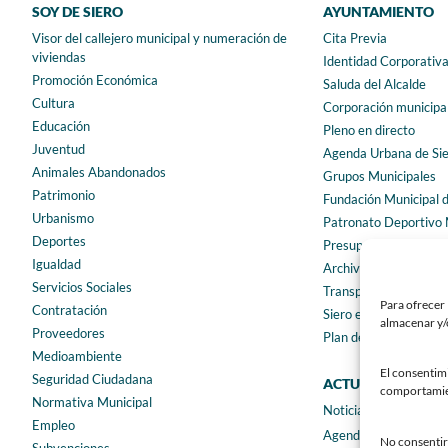
SOY DE SIERO
AYUNTAMIENTO
Visor del callejero municipal y numeración de
Cita Previa
viviendas
Identidad Corporativ
Promoción Económica
Saluda del Alcalde
Cultura
Corporación municipa
Educación
Pleno en directo
Juventud
Agenda Urbana de Si
Animales Abandonados
Grupos Municipales
Patrimonio
Fundación Municipal 
Urbanismo
Patronato Deportivo 
Deportes
Presupuestos municip
Igualdad
Archivo municipal
Servicios Sociales
Transparencia
Para ofrecer 
Contratación
Siero en Cifras
almacenar y/o
Proveedores
Plan de igualdad
Medioambiente
El consentim
Seguridad Ciudadana
ACTUALIDAD
comportamient
Normativa Municipal
Noticias
Empleo
Agenda
No consentir 