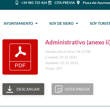
+34 985 725 424
CITA PREVIA
Plaza del Ayuntam
AYUNTAMIENTO
SOY DE SIERO
SOY TURI
Administrativo (anexo ii
Tamaño del archivo: 56.72 KB
Created: 13-12-2023
Updated: 13-12-2023
Vistas: 397
DESCARGAR
VISTA PREVIA