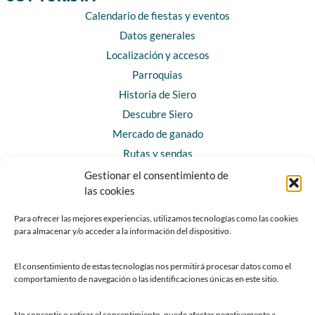
Calendario de fiestas y eventos
Datos generales
Localización y accesos
Parroquias
Historia de Siero
Descubre Siero
Mercado de ganado
Rutas y sendas
Gestionar el consentimiento de
las cookies
CONTACTO
Horarios y contacto
Para ofrecer las mejores experiencias, utilizamos tecnologías como las cookies
para almacenar y/o acceder a la información del dispositivo.
Teléfonos de interés
Formulario de contacto
El consentimiento de estas tecnologías nos permitirá procesar datos como el
Chatbot Siero
comportamiento de navegación o las identificaciones únicas en este sitio.
SEDES ELECTRÓNICAS
No consentir o retirar el consentimiento, puede afectar negativamente a