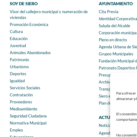
SOY DE SIERO
AYUNTAMIENTO
Visor del callejero municipal y numeración de
Cita Previa
viviendas
Identidad Corporativ
Promoción Económica
Saluda del Alcalde
Cultura
Corporación municipa
Educación
Pleno en directo
Juventud
Agenda Urbana de Si
Animales Abandonados
Grupos Municipales
Patrimonio
Fundación Municipal 
Urbanismo
Patronato Deportivo 
Deportes
Presupuestos municip
Igualdad
Archivo municipal
Servicios Sociales
Transparencia
Para ofrecer 
Contratación
Siero en Cifras
almacenar y/o
Proveedores
Plan de igualdad
Medioambiente
El consentim
Seguridad Ciudadana
ACTUALIDAD
comportamient
Normativa Municipal
Noticias
Empleo
Agenda
No consentir 