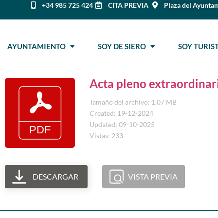
+34 985 725 424
CITA PREVIA
Plaza del Ayuntam
AYUNTAMIENTO
SOY DE SIERO
SOY TURI
Acta pleno extraordinar
Tamaño del archivo: 1.07 MB
Created: 19-12-2024
Updated: 09-10-2025
Vistas: 233
DESCARGAR
VISTA PREVIA