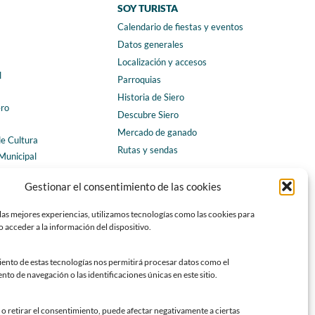
SOY TURISTA
Calendario de fiestas y eventos
a
Datos generales
Localización y accesos
l
Parroquias
Historia de Siero
ero
Descubre Siero
Mercado de ganado
de Cultura
Rutas y sendas
Municipal
ales
CONTACTO
Gestionar el consentimiento de las cookies
Horarios y contacto
las mejores experiencias, utilizamos tecnologías como las cookies para
Teléfonos de interés
 acceder a la información del dispositivo.
Formulario de contacto
Chatbot Siero
iento de estas tecnologías nos permitirá procesar datos como el
o de navegación o las identificaciones únicas en este sitio.
SEDES ELECTRÓNICAS
Sede del Ayuntamiento de Siero
o retirar el consentimiento, puede afectar negativamente a ciertas