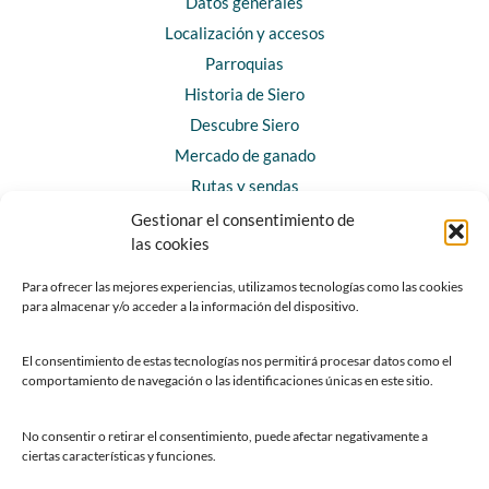
Datos generales
Localización y accesos
Parroquias
Historia de Siero
Descubre Siero
Mercado de ganado
Rutas y sendas
Gestionar el consentimiento de
las cookies
CONTACTO
Horarios y contacto
Para ofrecer las mejores experiencias, utilizamos tecnologías como las cookies
para almacenar y/o acceder a la información del dispositivo.
Teléfonos de interés
Formulario de contacto
El consentimiento de estas tecnologías nos permitirá procesar datos como el
Chatbot Siero
comportamiento de navegación o las identificaciones únicas en este sitio.
SEDES ELECTRÓNICAS
No consentir o retirar el consentimiento, puede afectar negativamente a
ciertas características y funciones.
Sede del Ayuntamiento de Siero
Sede de la Fundación Municipal de Cultura