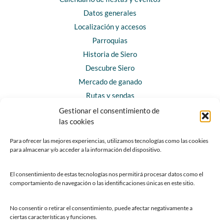
Datos generales
Localización y accesos
Parroquias
Historia de Siero
Descubre Siero
Mercado de ganado
Rutas y sendas
Gestionar el consentimiento de
las cookies
CONTACTO
Horarios y contacto
Para ofrecer las mejores experiencias, utilizamos tecnologías como las cookies
para almacenar y/o acceder a la información del dispositivo.
Teléfonos de interés
Formulario de contacto
El consentimiento de estas tecnologías nos permitirá procesar datos como el
Chatbot Siero
comportamiento de navegación o las identificaciones únicas en este sitio.
SEDES ELECTRÓNICAS
No consentir o retirar el consentimiento, puede afectar negativamente a
ciertas características y funciones.
Sede del Ayuntamiento de Siero