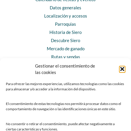
Datos generales
Localización y accesos
Parroquias
Historia de Siero
Descubre Siero
Mercado de ganado
Rutas y sendas
Gestionar el consentimiento de
las cookies
CONTACTO
Horarios y contacto
Para ofrecer las mejores experiencias, utilizamos tecnologías como las cookies
para almacenar y/o acceder a la información del dispositivo.
Teléfonos de interés
Formulario de contacto
El consentimiento de estas tecnologías nos permitirá procesar datos como el
Chatbot Siero
comportamiento de navegación o las identificaciones únicas en este sitio.
SEDES ELECTRÓNICAS
No consentir o retirar el consentimiento, puede afectar negativamente a
ciertas características y funciones.
Sede del Ayuntamiento de Siero