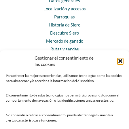
Datos generales
Localización y accesos
Parroquias
Historia de Siero
Descubre Siero
Mercado de ganado
Rutas y sendas
Gestionar el consentimiento de
las cookies
CONTACTO
Horarios y contacto
Para ofrecer las mejores experiencias, utilizamos tecnologías como las cookies
para almacenar y/o acceder a la información del dispositivo.
Teléfonos de interés
Formulario de contacto
El consentimiento de estas tecnologías nos permitirá procesar datos como el
Chatbot Siero
comportamiento de navegación o las identificaciones únicas en este sitio.
SEDES ELECTRÓNICAS
No consentir o retirar el consentimiento, puede afectar negativamente a
ciertas características y funciones.
Sede del Ayuntamiento de Siero
Sede de la Fundación Municipal de Cultura