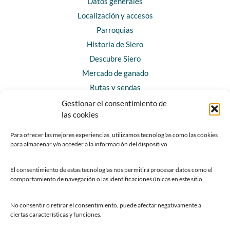
Datos generales
Localización y accesos
Parroquias
Historia de Siero
Descubre Siero
Mercado de ganado
Rutas y sendas
Gestionar el consentimiento de
las cookies
CONTACTO
Horarios y contacto
Para ofrecer las mejores experiencias, utilizamos tecnologías como las cookies
para almacenar y/o acceder a la información del dispositivo.
Teléfonos de interés
Formulario de contacto
El consentimiento de estas tecnologías nos permitirá procesar datos como el
Chatbot Siero
comportamiento de navegación o las identificaciones únicas en este sitio.
SEDES ELECTRÓNICAS
No consentir o retirar el consentimiento, puede afectar negativamente a
ciertas características y funciones.
Sede del Ayuntamiento de Siero
Sede de la Fundación Municipal de Cultura