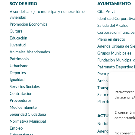
SOY DE SIERO
AYUNTAMIENTO
Visor del callejero municipal y numeración de
Cita Previa
viviendas
Identidad Corporativ
Promoción Económica
Saluda del Alcalde
Cultura
Corporación municipa
Educación
Pleno en directo
Juventud
Agenda Urbana de Si
Animales Abandonados
Grupos Municipales
Patrimonio
Fundación Municipal 
Urbanismo
Patronato Deportivo 
Deportes
Presupuestos municip
Igualdad
Archivo municipal
Servicios Sociales
Transparencia
Para ofrecer 
Contratación
Siero en Cifras
almacenar y/o
Proveedores
Plan de igualdad
Medioambiente
El consentim
Seguridad Ciudadana
ACTUALIDAD
comportamient
Normativa Municipal
Noticias
Empleo
Agenda
No consentir 