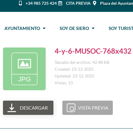
+34 985 725 424
CITA PREVIA
Plaza del Ayuntam
AYUNTAMIENTO
SOY DE SIERO
SOY TURI
4-y-6-MUSOC-768x432
Tamaño del archivo: 42.48 KB
Created: 23-12-2025
Updated: 23-12-2025
Vistas: 13
DESCARGAR
VISTA PREVIA