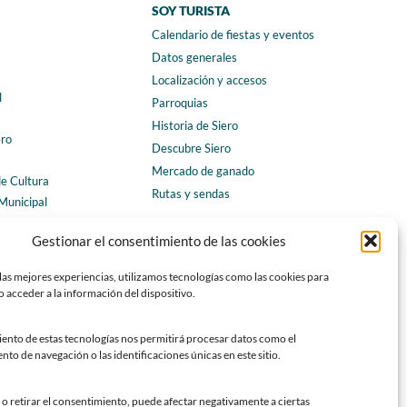
SOY TURISTA
Calendario de fiestas y eventos
a
Datos generales
Localización y accesos
l
Parroquias
Historia de Siero
ero
Descubre Siero
Mercado de ganado
de Cultura
Rutas y sendas
Municipal
ales
CONTACTO
Gestionar el consentimiento de las cookies
Horarios y contacto
las mejores experiencias, utilizamos tecnologías como las cookies para
Teléfonos de interés
 acceder a la información del dispositivo.
Formulario de contacto
Chatbot Siero
iento de estas tecnologías nos permitirá procesar datos como el
o de navegación o las identificaciones únicas en este sitio.
SEDES ELECTRÓNICAS
Sede del Ayuntamiento de Siero
o retirar el consentimiento, puede afectar negativamente a ciertas