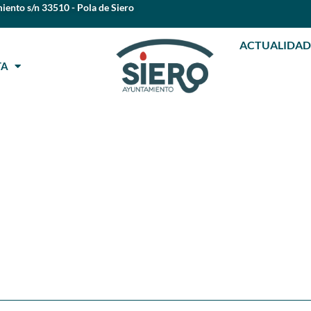
iento s/n 33510 - Pola de Siero
ACTUALIDAD
STA