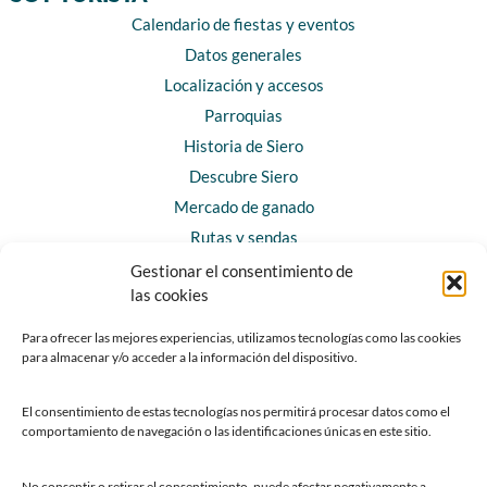
Calendario de fiestas y eventos
Datos generales
Localización y accesos
Parroquias
Historia de Siero
Descubre Siero
Mercado de ganado
Rutas y sendas
Gestionar el consentimiento de
las cookies
CONTACTO
Horarios y contacto
Para ofrecer las mejores experiencias, utilizamos tecnologías como las cookies
para almacenar y/o acceder a la información del dispositivo.
Teléfonos de interés
Formulario de contacto
El consentimiento de estas tecnologías nos permitirá procesar datos como el
Chatbot Siero
comportamiento de navegación o las identificaciones únicas en este sitio.
SEDES ELECTRÓNICAS
No consentir o retirar el consentimiento, puede afectar negativamente a