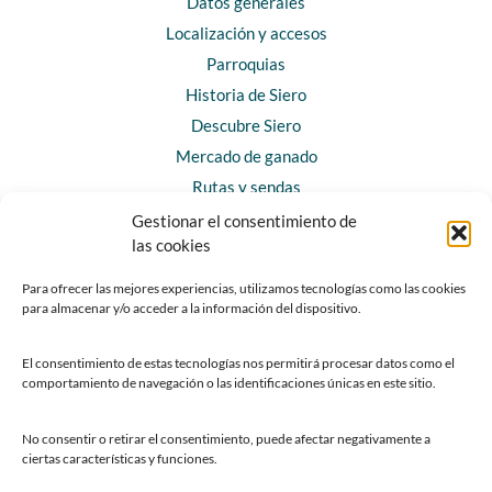
Datos generales
Localización y accesos
Parroquias
Historia de Siero
Descubre Siero
Mercado de ganado
Rutas y sendas
Gestionar el consentimiento de
las cookies
CONTACTO
Horarios y contacto
Para ofrecer las mejores experiencias, utilizamos tecnologías como las cookies
para almacenar y/o acceder a la información del dispositivo.
Teléfonos de interés
Formulario de contacto
El consentimiento de estas tecnologías nos permitirá procesar datos como el
Chatbot Siero
comportamiento de navegación o las identificaciones únicas en este sitio.
SEDES ELECTRÓNICAS
No consentir o retirar el consentimiento, puede afectar negativamente a
ciertas características y funciones.
Sede del Ayuntamiento de Siero
Sede de la Fundación Municipal de Cultura