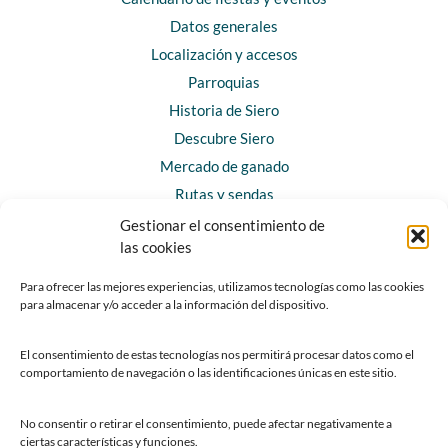
Datos generales
Localización y accesos
Parroquias
Historia de Siero
Descubre Siero
Mercado de ganado
Rutas y sendas
Gestionar el consentimiento de
las cookies
CONTACTO
Horarios y contacto
Para ofrecer las mejores experiencias, utilizamos tecnologías como las cookies
para almacenar y/o acceder a la información del dispositivo.
Teléfonos de interés
Formulario de contacto
El consentimiento de estas tecnologías nos permitirá procesar datos como el
Chatbot Siero
comportamiento de navegación o las identificaciones únicas en este sitio.
SEDES ELECTRÓNICAS
No consentir o retirar el consentimiento, puede afectar negativamente a
ciertas características y funciones.
Sede del Ayuntamiento de Siero