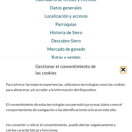
Datos generales
Localización y accesos
Parroquias
Historia de Siero
Descubre Siero
Mercado de ganado
Rutas y sendas
Gestionar el consentimiento de
las cookies
CONTACTO
Horarios y contacto
Para ofrecer las mejores experiencias, utilizamos tecnologías como las cookies
para almacenar y/o acceder a la información del dispositivo.
Teléfonos de interés
Formulario de contacto
El consentimiento de estas tecnologías nos permitirá procesar datos como el
Chatbot Siero
comportamiento de navegación o las identificaciones únicas en este sitio.
SEDES ELECTRÓNICAS
No consentir o retirar el consentimiento, puede afectar negativamente a
ciertas características y funciones.
Sede del Ayuntamiento de Siero