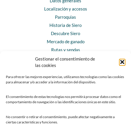
Datos generales
Localización y accesos
Parroquias
Historia de Siero
Descubre Siero
Mercado de ganado
Rutas y sendas
Gestionar el consentimiento de
las cookies
CONTACTO
Horarios y contacto
Para ofrecer las mejores experiencias, utilizamos tecnologías como las cookies
para almacenar y/o acceder a la información del dispositivo.
Teléfonos de interés
Formulario de contacto
El consentimiento de estas tecnologías nos permitirá procesar datos como el
Chatbot Siero
comportamiento de navegación o las identificaciones únicas en este sitio.
SEDES ELECTRÓNICAS
No consentir o retirar el consentimiento, puede afectar negativamente a
ciertas características y funciones.
Sede del Ayuntamiento de Siero
Sede de la Fundación Municipal de Cultura