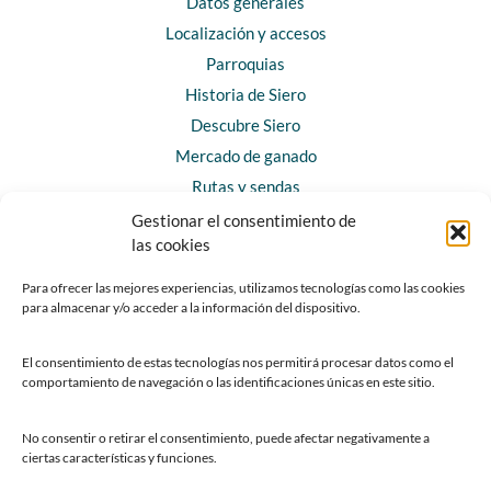
Datos generales
Localización y accesos
Parroquias
Historia de Siero
Descubre Siero
Mercado de ganado
Rutas y sendas
Gestionar el consentimiento de
las cookies
CONTACTO
Horarios y contacto
Para ofrecer las mejores experiencias, utilizamos tecnologías como las cookies
para almacenar y/o acceder a la información del dispositivo.
Teléfonos de interés
Formulario de contacto
El consentimiento de estas tecnologías nos permitirá procesar datos como el
Chatbot Siero
comportamiento de navegación o las identificaciones únicas en este sitio.
SEDES ELECTRÓNICAS
No consentir o retirar el consentimiento, puede afectar negativamente a
ciertas características y funciones.
Sede del Ayuntamiento de Siero
Sede de la Fundación Municipal de Cultura