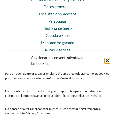
Datos generales
Localización y accesos
Parroquias
Historia de Siero
Descubre Siero
Mercado de ganado
Rutas y sendas
Gestionar el consentimiento de
las cookies
CONTACTO
Horarios y contacto
Para ofrecer las mejores experiencias, utilizamos tecnologías como las cookies
para almacenar y/o acceder a la información del dispositivo.
Teléfonos de interés
Formulario de contacto
El consentimiento de estas tecnologías nos permitirá procesar datos como el
Chatbot Siero
comportamiento de navegación o las identificaciones únicas en este sitio.
SEDES ELECTRÓNICAS
No consentir o retirar el consentimiento, puede afectar negativamente a
ciertas características y funciones.
Sede del Ayuntamiento de Siero