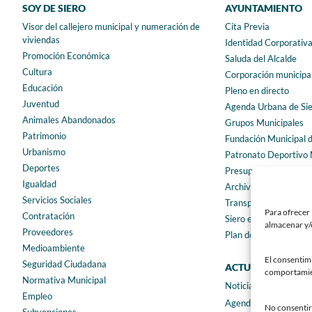
SOY DE SIERO
AYUNTAMIENTO
Visor del callejero municipal y numeración de
Cita Previa
viviendas
Identidad Corporativ
Promoción Económica
Saluda del Alcalde
Cultura
Corporación municipa
Educación
Pleno en directo
Juventud
Agenda Urbana de Si
Animales Abandonados
Grupos Municipales
Patrimonio
Fundación Municipal 
Urbanismo
Patronato Deportivo 
Deportes
Presupuestos municip
Igualdad
Archivo municipal
Servicios Sociales
Transparencia
Para ofrecer 
Contratación
Siero en Cifras
almacenar y/o
Proveedores
Plan de igualdad
Medioambiente
El consentim
Seguridad Ciudadana
ACTUALIDAD
comportamient
Normativa Municipal
Noticias
Empleo
Agenda
No consentir 