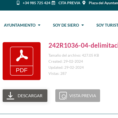
+34 985 725 424
CITA PREVIA
Plaza del Ayuntam
AYUNTAMIENTO
SOY DE SIERO
SOY TURI
242R1036-04-delimitac
Tamaño del archivo: 427.05 KB
Created: 29-02-2024
Updated: 29-02-2024
Vistas: 287
DESCARGAR
VISTA PREVIA