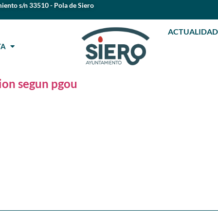
iento s/n 33510 - Pola de Siero
ACTUALIDAD
STA
ion segun pgou