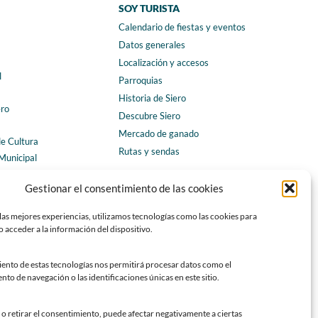
SOY TURISTA
Calendario de fiestas y eventos
a
Datos generales
Localización y accesos
l
Parroquias
Historia de Siero
ero
Descubre Siero
Mercado de ganado
de Cultura
Rutas y sendas
Municipal
ales
CONTACTO
Gestionar el consentimiento de las cookies
Horarios y contacto
las mejores experiencias, utilizamos tecnologías como las cookies para
Teléfonos de interés
 acceder a la información del dispositivo.
Formulario de contacto
Chatbot Siero
iento de estas tecnologías nos permitirá procesar datos como el
o de navegación o las identificaciones únicas en este sitio.
SEDES ELECTRÓNICAS
Sede del Ayuntamiento de Siero
o retirar el consentimiento, puede afectar negativamente a ciertas