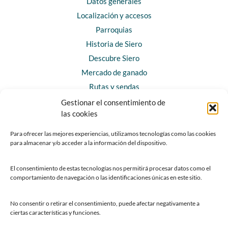
Datos generales
Localización y accesos
Parroquias
Historia de Siero
Descubre Siero
Mercado de ganado
Rutas y sendas
Gestionar el consentimiento de
las cookies
CONTACTO
Horarios y contacto
Para ofrecer las mejores experiencias, utilizamos tecnologías como las cookies
para almacenar y/o acceder a la información del dispositivo.
Teléfonos de interés
Formulario de contacto
El consentimiento de estas tecnologías nos permitirá procesar datos como el
Chatbot Siero
comportamiento de navegación o las identificaciones únicas en este sitio.
SEDES ELECTRÓNICAS
No consentir o retirar el consentimiento, puede afectar negativamente a
ciertas características y funciones.
Sede del Ayuntamiento de Siero
Sede de la Fundación Municipal de Cultura