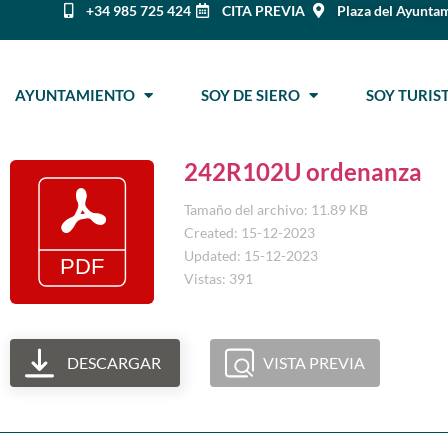
+34 985 725 424
CITA PREVIA
Plaza del Ayuntam
AYUNTAMIENTO
SOY DE SIERO
SOY TURI
242R102U ordenanza
Tamaño del archivo: 11.89 KB
Created: 15-12-2023
Updated: 15-12-2023
Vistas: 391
DESCARGAR
VISTA PREVIA