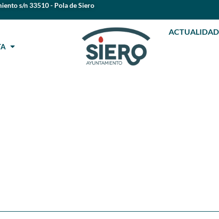
iento s/n 33510 - Pola de Siero
ACTUALIDAD
STA