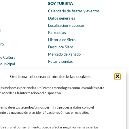
SOY TURISTA
Calendario de fiestas y eventos
a
Datos generales
Localización y accesos
l
Parroquias
Historia de Siero
ero
Descubre Siero
Mercado de ganado
de Cultura
Rutas y sendas
Municipal
ales
CONTACTO
Gestionar el consentimiento de las cookies
Horarios y contacto
las mejores experiencias, utilizamos tecnologías como las cookies para
Teléfonos de interés
 acceder a la información del dispositivo.
Formulario de contacto
Chatbot Siero
iento de estas tecnologías nos permitirá procesar datos como el
o de navegación o las identificaciones únicas en este sitio.
SEDES ELECTRÓNICAS
Sede del Ayuntamiento de Siero
o retirar el consentimiento, puede afectar negativamente a ciertas