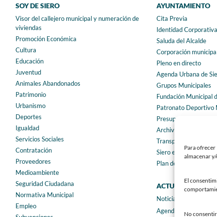
SOY DE SIERO
AYUNTAMIENTO
Visor del callejero municipal y numeración de
Cita Previa
viviendas
Identidad Corporativ
Promoción Económica
Saluda del Alcalde
Cultura
Corporación municipa
Educación
Pleno en directo
Juventud
Agenda Urbana de Si
Animales Abandonados
Grupos Municipales
Patrimonio
Fundación Municipal 
Urbanismo
Patronato Deportivo 
Deportes
Presupuestos municip
Igualdad
Archivo municipal
Servicios Sociales
Transparencia
Para ofrecer 
Contratación
Siero en Cifras
almacenar y/o
Proveedores
Plan de igualdad
Medioambiente
El consentim
Seguridad Ciudadana
ACTUALIDAD
comportamient
Normativa Municipal
Noticias
Empleo
Agenda
No consentir 