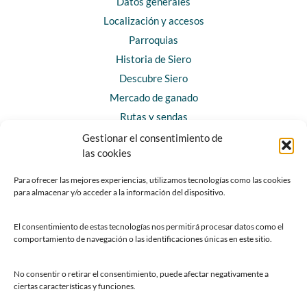
Datos generales
Localización y accesos
Parroquias
Historia de Siero
Descubre Siero
Mercado de ganado
Rutas y sendas
Gestionar el consentimiento de
las cookies
CONTACTO
Horarios y contacto
Para ofrecer las mejores experiencias, utilizamos tecnologías como las cookies
para almacenar y/o acceder a la información del dispositivo.
Teléfonos de interés
Formulario de contacto
El consentimiento de estas tecnologías nos permitirá procesar datos como el
Chatbot Siero
comportamiento de navegación o las identificaciones únicas en este sitio.
SEDES ELECTRÓNICAS
No consentir o retirar el consentimiento, puede afectar negativamente a
ciertas características y funciones.
Sede del Ayuntamiento de Siero
Sede de la Fundación Municipal de Cultura