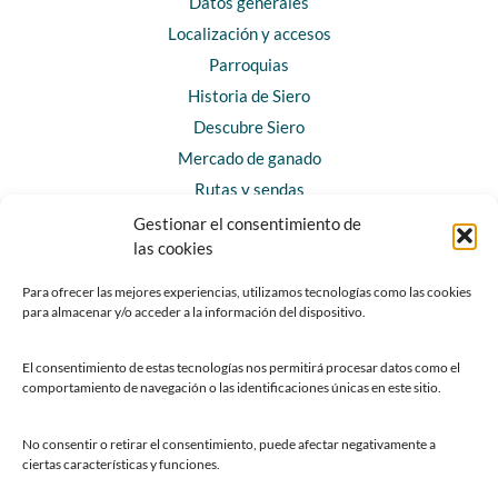
Datos generales
Localización y accesos
Parroquias
Historia de Siero
Descubre Siero
Mercado de ganado
Rutas y sendas
Gestionar el consentimiento de
las cookies
CONTACTO
Horarios y contacto
Para ofrecer las mejores experiencias, utilizamos tecnologías como las cookies
para almacenar y/o acceder a la información del dispositivo.
Teléfonos de interés
Formulario de contacto
El consentimiento de estas tecnologías nos permitirá procesar datos como el
Chatbot Siero
comportamiento de navegación o las identificaciones únicas en este sitio.
SEDES ELECTRÓNICAS
No consentir o retirar el consentimiento, puede afectar negativamente a
ciertas características y funciones.
Sede del Ayuntamiento de Siero
Sede de la Fundación Municipal de Cultura