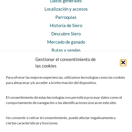
Datos generales
Localización y accesos
Parroquias
Historia de Siero
Descubre Siero
Mercado de ganado
Rutas y sendas
Gestionar el consentimiento de
las cookies
CONTACTO
Horarios y contacto
Para ofrecer las mejores experiencias, utilizamos tecnologías como las cookies
para almacenar y/o acceder a la información del dispositivo.
Teléfonos de interés
Formulario de contacto
El consentimiento de estas tecnologías nos permitirá procesar datos como el
Chatbot Siero
comportamiento de navegación o las identificaciones únicas en este sitio.
SEDES ELECTRÓNICAS
No consentir o retirar el consentimiento, puede afectar negativamente a
ciertas características y funciones.
Sede del Ayuntamiento de Siero
Sede de la Fundación Municipal de Cultura