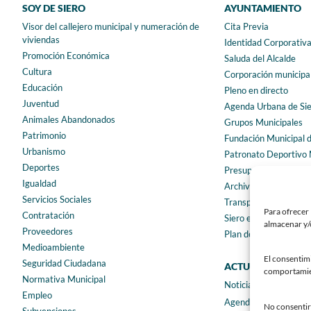
SOY DE SIERO
AYUNTAMIENTO
Visor del callejero municipal y numeración de
Cita Previa
viviendas
Identidad Corporativ
Promoción Económica
Saluda del Alcalde
Cultura
Corporación municipa
Educación
Pleno en directo
Juventud
Agenda Urbana de Si
Animales Abandonados
Grupos Municipales
Patrimonio
Fundación Municipal 
Urbanismo
Patronato Deportivo 
Deportes
Presupuestos municip
Igualdad
Archivo municipal
Servicios Sociales
Transparencia
Para ofrecer 
Contratación
Siero en Cifras
almacenar y/o
Proveedores
Plan de igualdad
Medioambiente
El consentim
Seguridad Ciudadana
ACTUALIDAD
comportamient
Normativa Municipal
Noticias
Empleo
Agenda
No consentir 