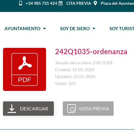
+34 985 725 424
CITA PREVIA
Plaza del Ayuntam
AYUNTAMIENTO
SOY DE SIERO
SOY TURI
242Q1035-ordenanza
Tamaño del archivo: 234.22 KB
Created: 13-05-2024
Updated: 13-05-2024
Vistas: 261
DESCARGAR
VISTA PREVIA