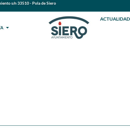
iento s/n 33510 - Pola de Siero
ACTUALIDAD
STA