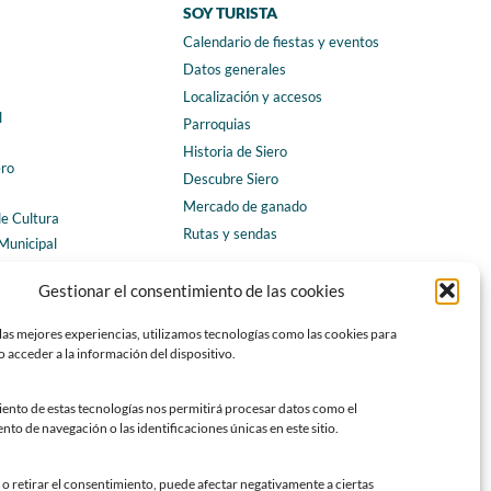
SOY TURISTA
Calendario de fiestas y eventos
a
Datos generales
Localización y accesos
l
Parroquias
Historia de Siero
ero
Descubre Siero
Mercado de ganado
de Cultura
Rutas y sendas
Municipal
ales
CONTACTO
Gestionar el consentimiento de las cookies
Horarios y contacto
las mejores experiencias, utilizamos tecnologías como las cookies para
Teléfonos de interés
 acceder a la información del dispositivo.
Formulario de contacto
Chatbot Siero
iento de estas tecnologías nos permitirá procesar datos como el
o de navegación o las identificaciones únicas en este sitio.
SEDES ELECTRÓNICAS
Sede del Ayuntamiento de Siero
o retirar el consentimiento, puede afectar negativamente a ciertas