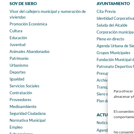
SOY DE SIERO
AYUNTAMIENTO
Visor del callejero municipal y numeración de
Cita Previa
viviendas
Identidad Corporativ
Promoción Económica
Saluda del Alcalde
Cultura
Corporación municipa
Educación
Pleno en directo
Juventud
Agenda Urbana de Si
Animales Abandonados
Grupos Municipales
Patrimonio
Fundación Municipal 
Urbanismo
Patronato Deportivo 
Deportes
Presupuestos municip
Igualdad
Archivo municipal
Servicios Sociales
Transparencia
Para ofrecer 
Contratación
Siero en Cifras
almacenar y/o
Proveedores
Plan de igualdad
Medioambiente
El consentim
Seguridad Ciudadana
ACTUALIDAD
comportamient
Normativa Municipal
Noticias
Empleo
Agenda
No consentir 