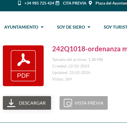
+34 985 725 424
CITA PREVIA
Plaza del Ayuntam
AYUNTAMIENTO
SOY DE SIERO
SOY TURI
242Q1018-ordenanza m
Tamaño del archivo: 1.38 MB
Created: 22-02-2024
Updated: 22-02-2024
Vistas: 269
DESCARGAR
VISTA PREVIA