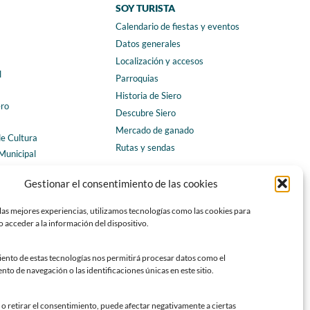
SOY TURISTA
Calendario de fiestas y eventos
a
Datos generales
Localización y accesos
l
Parroquias
Historia de Siero
ero
Descubre Siero
Mercado de ganado
de Cultura
Rutas y sendas
Municipal
ales
CONTACTO
Gestionar el consentimiento de las cookies
Horarios y contacto
las mejores experiencias, utilizamos tecnologías como las cookies para
Teléfonos de interés
 acceder a la información del dispositivo.
Formulario de contacto
Chatbot Siero
iento de estas tecnologías nos permitirá procesar datos como el
o de navegación o las identificaciones únicas en este sitio.
SEDES ELECTRÓNICAS
Sede del Ayuntamiento de Siero
o retirar el consentimiento, puede afectar negativamente a ciertas