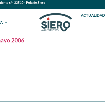
iento s/n 33510 - Pola de Siero
ACTUALIDAD
STA
ayo 2006