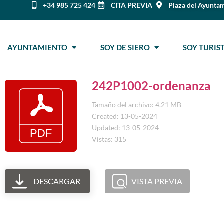
+34 985 725 424
CITA PREVIA
Plaza del Ayuntam
AYUNTAMIENTO
SOY DE SIERO
SOY TURI
242P1002-ordenanza
Tamaño del archivo: 4.21 MB
Created: 13-05-2024
Updated: 13-05-2024
Vistas: 315
DESCARGAR
VISTA PREVIA