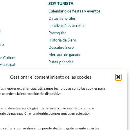
SOY TURISTA
Calendario de fiestas y eventos
a
Datos generales
Localización y accesos
l
Parroquias
Historia de Siero
ero
Descubre Siero
Mercado de ganado
de Cultura
Rutas y sendas
Municipal
ales
CONTACTO
Gestionar el consentimiento de las cookies
Horarios y contacto
las mejores experiencias, utilizamos tecnologías como las cookies para
Teléfonos de interés
 acceder a la información del dispositivo.
Formulario de contacto
Chatbot Siero
iento de estas tecnologías nos permitirá procesar datos como el
o de navegación o las identificaciones únicas en este sitio.
SEDES ELECTRÓNICAS
Sede del Ayuntamiento de Siero
o retirar el consentimiento, puede afectar negativamente a ciertas