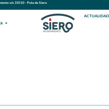
iento s/n 33510 - Pola de Siero
ACTUALIDAD
STA