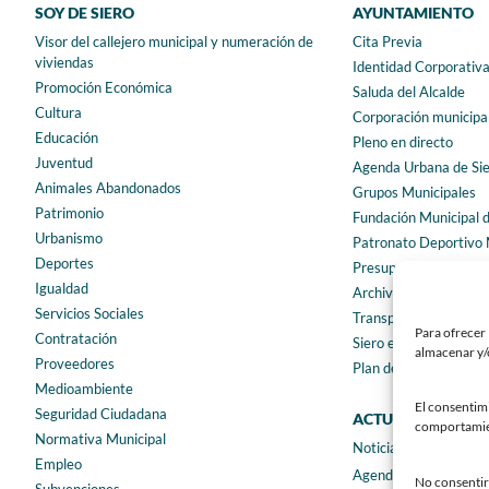
SOY DE SIERO
AYUNTAMIENTO
Visor del callejero municipal y numeración de
Cita Previa
viviendas
Identidad Corporativ
Promoción Económica
Saluda del Alcalde
Cultura
Corporación municipa
Educación
Pleno en directo
Juventud
Agenda Urbana de Si
Animales Abandonados
Grupos Municipales
Patrimonio
Fundación Municipal 
Urbanismo
Patronato Deportivo 
Deportes
Presupuestos municip
Igualdad
Archivo municipal
Servicios Sociales
Transparencia
Para ofrecer 
Contratación
Siero en Cifras
almacenar y/o
Proveedores
Plan de igualdad
Medioambiente
El consentim
Seguridad Ciudadana
ACTUALIDAD
comportamient
Normativa Municipal
Noticias
Empleo
Agenda
No consentir 