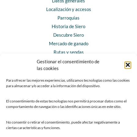
Datos generales
Localización y accesos
Parroquias
Historia de Siero
Descubre Siero
Mercado de ganado
Rutas y sendas
Gestionar el consentimiento de
las cookies
CONTACTO
Horarios y contacto
Para ofrecer las mejores experiencias, utilizamos tecnologías como las cookies
para almacenar y/o acceder a la información del dispositivo.
Teléfonos de interés
Formulario de contacto
El consentimiento de estas tecnologías nos permitirá procesar datos como el
Chatbot Siero
comportamiento de navegación o las identificaciones únicas en este sitio.
SEDES ELECTRÓNICAS
No consentir o retirar el consentimiento, puede afectar negativamente a
ciertas características y funciones.
Sede del Ayuntamiento de Siero
Sede de la Fundación Municipal de Cultura