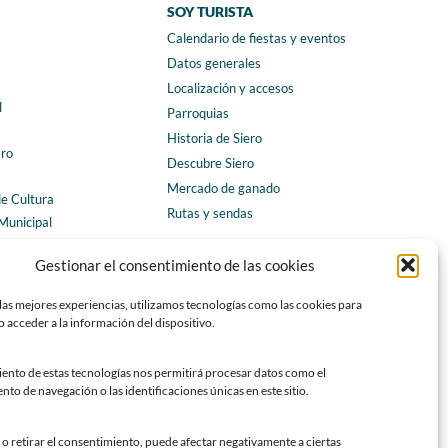
SOY TURISTA
Calendario de fiestas y eventos
a
Datos generales
Localización y accesos
l
Parroquias
Historia de Siero
ero
Descubre Siero
Mercado de ganado
de Cultura
Rutas y sendas
Municipal
ales
CONTACTO
Gestionar el consentimiento de las cookies
Horarios y contacto
las mejores experiencias, utilizamos tecnologías como las cookies para
Teléfonos de interés
 acceder a la información del dispositivo.
Formulario de contacto
Chatbot Siero
iento de estas tecnologías nos permitirá procesar datos como el
o de navegación o las identificaciones únicas en este sitio.
SEDES ELECTRÓNICAS
Sede del Ayuntamiento de Siero
o retirar el consentimiento, puede afectar negativamente a ciertas