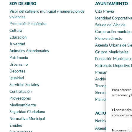
SOY DE SIERO
AYUNTAMIENTO
Visor del callejero municipal y numeración de
Cita Previa
viviendas
Identidad Corporativ
Promoción Económica
Saluda del Alcalde
Cultura
Corporación municipa
Educación
Pleno en directo
Juventud
Agenda Urbana de Si
Animales Abandonados
Grupos Municipales
Patrimonio
Fundación Municipal 
Urbanismo
Patronato Deportivo 
Deportes
Presupuestos municip
Igualdad
Archivo municipal
Servicios Sociales
Transparencia
Para ofrecer 
Contratación
Siero en Cifras
almacenar y/o
Proveedores
Plan de igualdad
Medioambiente
El consentim
Seguridad Ciudadana
ACTUALIDAD
comportamient
Normativa Municipal
Noticias
Empleo
Agenda
No consentir 