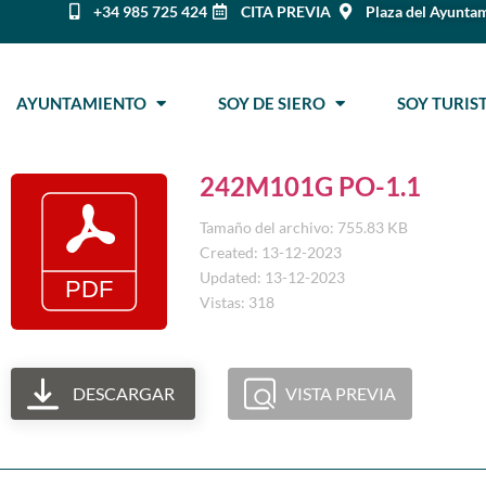
+34 985 725 424
CITA PREVIA
Plaza del Ayuntam
AYUNTAMIENTO
SOY DE SIERO
SOY TURI
242M101G PO-1.1
Tamaño del archivo: 755.83 KB
Created: 13-12-2023
Updated: 13-12-2023
Vistas: 318
DESCARGAR
VISTA PREVIA