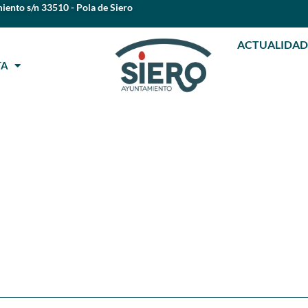
iento s/n 33510 - Pola de Siero
ACTUALIDAD
STA