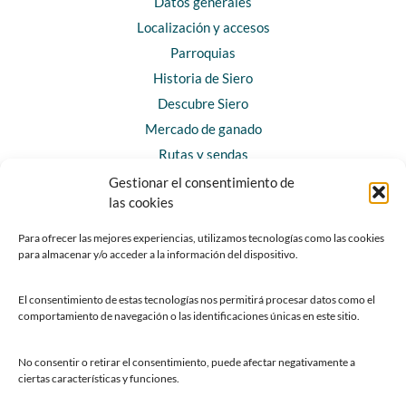
Datos generales
Localización y accesos
Parroquias
Historia de Siero
Descubre Siero
Mercado de ganado
Rutas y sendas
Gestionar el consentimiento de
las cookies
CONTACTO
Horarios y contacto
Para ofrecer las mejores experiencias, utilizamos tecnologías como las cookies
para almacenar y/o acceder a la información del dispositivo.
Teléfonos de interés
Formulario de contacto
El consentimiento de estas tecnologías nos permitirá procesar datos como el
Chatbot Siero
comportamiento de navegación o las identificaciones únicas en este sitio.
SEDES ELECTRÓNICAS
No consentir o retirar el consentimiento, puede afectar negativamente a
ciertas características y funciones.
Sede del Ayuntamiento de Siero
Sede de la Fundación Municipal de Cultura