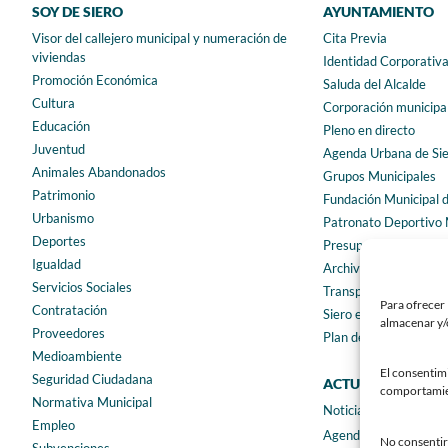
SOY DE SIERO
AYUNTAMIENTO
Visor del callejero municipal y numeración de
Cita Previa
viviendas
Identidad Corporativ
Promoción Económica
Saluda del Alcalde
Cultura
Corporación municipa
Educación
Pleno en directo
Juventud
Agenda Urbana de Si
Animales Abandonados
Grupos Municipales
Patrimonio
Fundación Municipal 
Urbanismo
Patronato Deportivo 
Deportes
Presupuestos municip
Igualdad
Archivo municipal
Servicios Sociales
Transparencia
Para ofrecer 
Contratación
Siero en Cifras
almacenar y/o
Proveedores
Plan de igualdad
Medioambiente
El consentim
Seguridad Ciudadana
ACTUALIDAD
comportamient
Normativa Municipal
Noticias
Empleo
Agenda
No consentir 