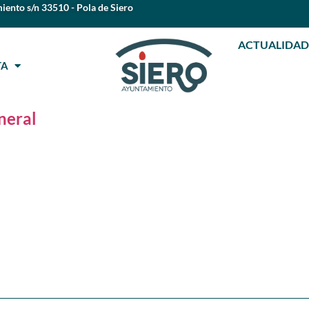
iento s/n 33510 - Pola de Siero
ACTUALIDAD
STA
neral