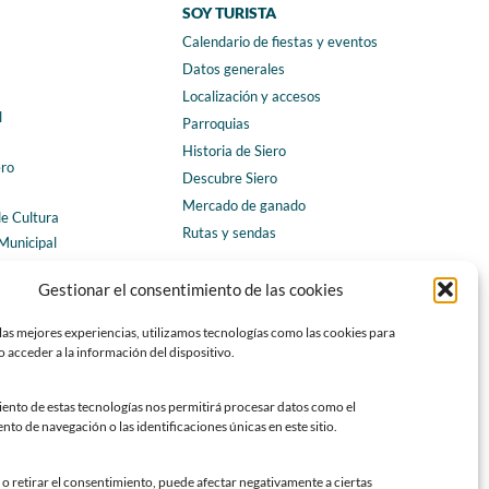
SOY TURISTA
Calendario de fiestas y eventos
a
Datos generales
Localización y accesos
l
Parroquias
Historia de Siero
ero
Descubre Siero
Mercado de ganado
de Cultura
Rutas y sendas
Municipal
ales
CONTACTO
Gestionar el consentimiento de las cookies
Horarios y contacto
las mejores experiencias, utilizamos tecnologías como las cookies para
Teléfonos de interés
 acceder a la información del dispositivo.
Formulario de contacto
Chatbot Siero
iento de estas tecnologías nos permitirá procesar datos como el
o de navegación o las identificaciones únicas en este sitio.
SEDES ELECTRÓNICAS
Sede del Ayuntamiento de Siero
o retirar el consentimiento, puede afectar negativamente a ciertas