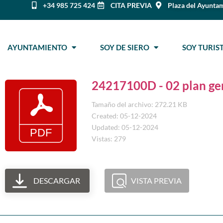
+34 985 725 424
CITA PREVIA
Plaza del Ayuntam
AYUNTAMIENTO
SOY DE SIERO
SOY TURI
24217100D - 02 plan ge
Tamaño del archivo: 272.21 KB
Created: 05-12-2024
Updated: 05-12-2024
Vistas: 279
DESCARGAR
VISTA PREVIA