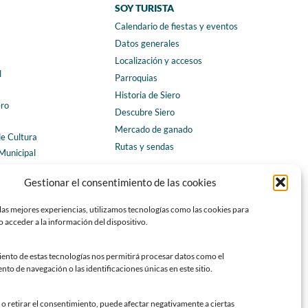
SOY TURISTA
Calendario de fiestas y eventos
a
Datos generales
Localización y accesos
l
Parroquias
Historia de Siero
ero
Descubre Siero
Mercado de ganado
de Cultura
Rutas y sendas
Municipal
ales
CONTACTO
Gestionar el consentimiento de las cookies
Horarios y contacto
las mejores experiencias, utilizamos tecnologías como las cookies para
Teléfonos de interés
 acceder a la información del dispositivo.
Formulario de contacto
Chatbot Siero
iento de estas tecnologías nos permitirá procesar datos como el
o de navegación o las identificaciones únicas en este sitio.
SEDES ELECTRÓNICAS
Sede del Ayuntamiento de Siero
o retirar el consentimiento, puede afectar negativamente a ciertas