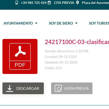
+34 985 725 424
CITA PREVIA
Plaza del Ayuntam
AYUNTAMIENTO
SOY DE SIERO
SOY TURI
24217100C-03-clasificac
Tamaño del archivo: 1.22 MB
Created: 04-12-2024
Updated: 04-12-2024
Vistas: 214
DESCARGAR
VISTA PREVIA