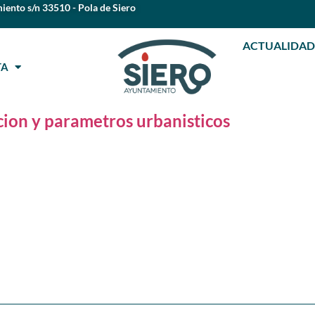
iento s/n 33510 - Pola de Siero
ACTUALIDAD
STA
ion y parametros urbanisticos