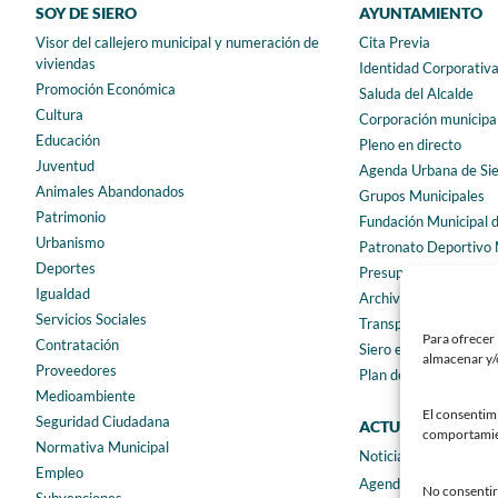
SOY DE SIERO
AYUNTAMIENTO
Visor del callejero municipal y numeración de
Cita Previa
viviendas
Identidad Corporativ
Promoción Económica
Saluda del Alcalde
Cultura
Corporación municipa
Educación
Pleno en directo
Juventud
Agenda Urbana de Si
Animales Abandonados
Grupos Municipales
Patrimonio
Fundación Municipal 
Urbanismo
Patronato Deportivo 
Deportes
Presupuestos municip
Igualdad
Archivo municipal
Servicios Sociales
Transparencia
Para ofrecer 
Contratación
Siero en Cifras
almacenar y/o
Proveedores
Plan de igualdad
Medioambiente
El consentim
Seguridad Ciudadana
ACTUALIDAD
comportamient
Normativa Municipal
Noticias
Empleo
Agenda
No consentir 