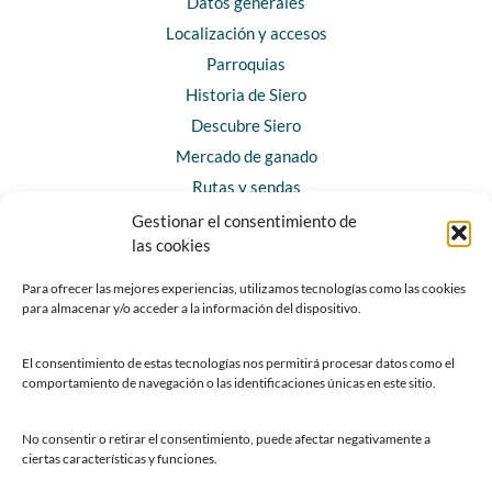
Datos generales
Localización y accesos
Parroquias
Historia de Siero
Descubre Siero
Mercado de ganado
Rutas y sendas
Gestionar el consentimiento de
las cookies
CONTACTO
Horarios y contacto
Para ofrecer las mejores experiencias, utilizamos tecnologías como las cookies
para almacenar y/o acceder a la información del dispositivo.
Teléfonos de interés
Formulario de contacto
El consentimiento de estas tecnologías nos permitirá procesar datos como el
Chatbot Siero
comportamiento de navegación o las identificaciones únicas en este sitio.
SEDES ELECTRÓNICAS
No consentir o retirar el consentimiento, puede afectar negativamente a
ciertas características y funciones.
Sede del Ayuntamiento de Siero
Sede de la Fundación Municipal de Cultura