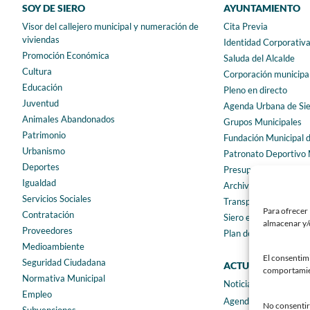
SOY DE SIERO
AYUNTAMIENTO
Visor del callejero municipal y numeración de
Cita Previa
viviendas
Identidad Corporativ
Promoción Económica
Saluda del Alcalde
Cultura
Corporación municipa
Educación
Pleno en directo
Juventud
Agenda Urbana de Si
Animales Abandonados
Grupos Municipales
Patrimonio
Fundación Municipal 
Urbanismo
Patronato Deportivo 
Deportes
Presupuestos municip
Igualdad
Archivo municipal
Servicios Sociales
Transparencia
Para ofrecer 
Contratación
Siero en Cifras
almacenar y/o
Proveedores
Plan de igualdad
Medioambiente
El consentim
Seguridad Ciudadana
ACTUALIDAD
comportamient
Normativa Municipal
Noticias
Empleo
Agenda
No consentir 