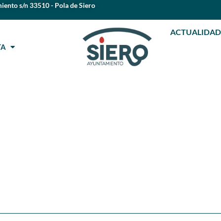
iento s/n 33510 - Pola de Siero
ACTUALIDAD
STA