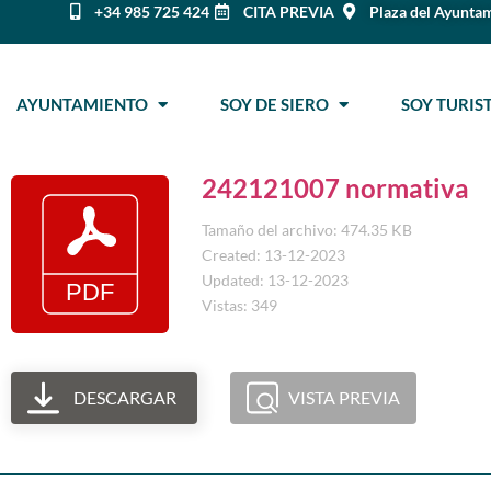
+34 985 725 424
CITA PREVIA
Plaza del Ayuntam
AYUNTAMIENTO
SOY DE SIERO
SOY TURI
242121007 normativa
Tamaño del archivo: 474.35 KB
Created: 13-12-2023
Updated: 13-12-2023
Vistas: 349
DESCARGAR
VISTA PREVIA