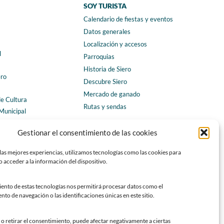
SOY TURISTA
Calendario de fiestas y eventos
a
Datos generales
Localización y accesos
l
Parroquias
Historia de Siero
ero
Descubre Siero
Mercado de ganado
de Cultura
Rutas y sendas
Municipal
ales
CONTACTO
Gestionar el consentimiento de las cookies
Horarios y contacto
las mejores experiencias, utilizamos tecnologías como las cookies para
Teléfonos de interés
 acceder a la información del dispositivo.
Formulario de contacto
Chatbot Siero
iento de estas tecnologías nos permitirá procesar datos como el
o de navegación o las identificaciones únicas en este sitio.
SEDES ELECTRÓNICAS
Sede del Ayuntamiento de Siero
o retirar el consentimiento, puede afectar negativamente a ciertas