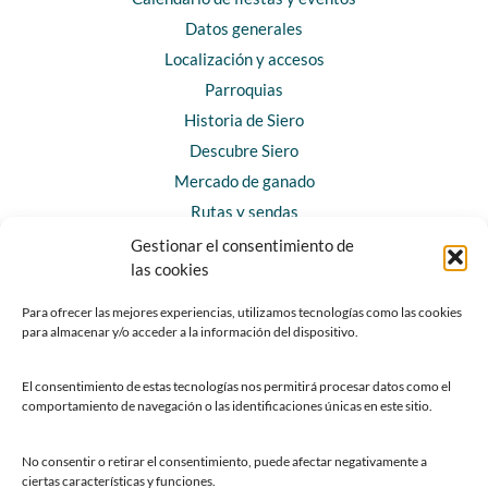
Datos generales
Localización y accesos
Parroquias
Historia de Siero
Descubre Siero
Mercado de ganado
Rutas y sendas
Gestionar el consentimiento de
las cookies
CONTACTO
Horarios y contacto
Para ofrecer las mejores experiencias, utilizamos tecnologías como las cookies
para almacenar y/o acceder a la información del dispositivo.
Teléfonos de interés
Formulario de contacto
El consentimiento de estas tecnologías nos permitirá procesar datos como el
Chatbot Siero
comportamiento de navegación o las identificaciones únicas en este sitio.
SEDES ELECTRÓNICAS
No consentir o retirar el consentimiento, puede afectar negativamente a
ciertas características y funciones.
Sede del Ayuntamiento de Siero