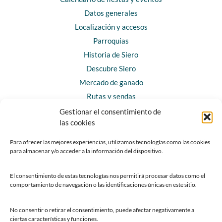
Datos generales
Localización y accesos
Parroquias
Historia de Siero
Descubre Siero
Mercado de ganado
Rutas y sendas
Gestionar el consentimiento de
las cookies
CONTACTO
Horarios y contacto
Para ofrecer las mejores experiencias, utilizamos tecnologías como las cookies
para almacenar y/o acceder a la información del dispositivo.
Teléfonos de interés
Formulario de contacto
El consentimiento de estas tecnologías nos permitirá procesar datos como el
Chatbot Siero
comportamiento de navegación o las identificaciones únicas en este sitio.
SEDES ELECTRÓNICAS
No consentir o retirar el consentimiento, puede afectar negativamente a
ciertas características y funciones.
Sede del Ayuntamiento de Siero