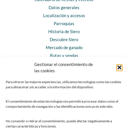
Datos generales
Localización y accesos
Parroquias
Historia de Siero
Descubre Siero
Mercado de ganado
Rutas y sendas
Gestionar el consentimiento de
las cookies
CONTACTO
Horarios y contacto
Para ofrecer las mejores experiencias, utilizamos tecnologías como las cookies
para almacenar y/o acceder a la información del dispositivo.
Teléfonos de interés
Formulario de contacto
El consentimiento de estas tecnologías nos permitirá procesar datos como el
Chatbot Siero
comportamiento de navegación o las identificaciones únicas en este sitio.
SEDES ELECTRÓNICAS
No consentir o retirar el consentimiento, puede afectar negativamente a
ciertas características y funciones.
Sede del Ayuntamiento de Siero