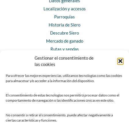
Datos generales
Localización y accesos
Parroquias
Historia de Siero
Descubre Siero
Mercado de ganado
Rutas y sendas
Gestionar el consentimiento de
las cookies
CONTACTO
Horarios y contacto
Para ofrecer las mejores experiencias, utilizamos tecnologías como las cookies
para almacenar y/o acceder a la información del dispositivo.
Teléfonos de interés
Formulario de contacto
El consentimiento de estas tecnologías nos permitirá procesar datos como el
Chatbot Siero
comportamiento de navegación o las identificaciones únicas en este sitio.
SEDES ELECTRÓNICAS
No consentir o retirar el consentimiento, puede afectar negativamente a
ciertas características y funciones.
Sede del Ayuntamiento de Siero
Sede de la Fundación Municipal de Cultura