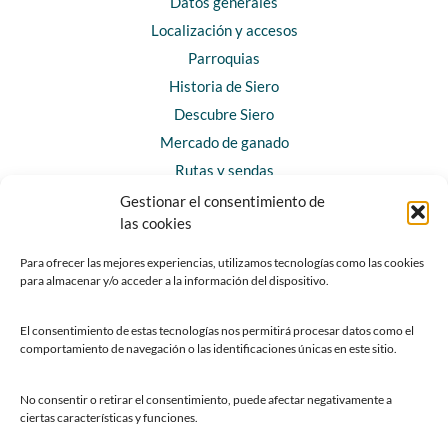
Datos generales
Localización y accesos
Parroquias
Historia de Siero
Descubre Siero
Mercado de ganado
Rutas y sendas
Gestionar el consentimiento de
las cookies
CONTACTO
Horarios y contacto
Para ofrecer las mejores experiencias, utilizamos tecnologías como las cookies
para almacenar y/o acceder a la información del dispositivo.
Teléfonos de interés
Formulario de contacto
El consentimiento de estas tecnologías nos permitirá procesar datos como el
Chatbot Siero
comportamiento de navegación o las identificaciones únicas en este sitio.
SEDES ELECTRÓNICAS
No consentir o retirar el consentimiento, puede afectar negativamente a
ciertas características y funciones.
Sede del Ayuntamiento de Siero
Sede de la Fundación Municipal de Cultura