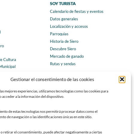
SOY TURISTA
Calendario de fiestas y eventos
a
Datos generales
Localización y accesos
l
Parroquias
Historia de Siero
ero
Descubre Siero
Mercado de ganado
de Cultura
Rutas y sendas
Municipal
ales
CONTACTO
Gestionar el consentimiento de las cookies
Horarios y contacto
las mejores experiencias, utilizamos tecnologías como las cookies para
Teléfonos de interés
 acceder a la información del dispositivo.
Formulario de contacto
Chatbot Siero
iento de estas tecnologías nos permitirá procesar datos como el
o de navegación o las identificaciones únicas en este sitio.
SEDES ELECTRÓNICAS
Sede del Ayuntamiento de Siero
o retirar el consentimiento, puede afectar negativamente a ciertas