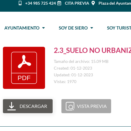
+34 985 725 424
CITA PREVIA
Plaza del Ayuntam
AYUNTAMIENTO
SOY DE SIERO
SOY TURI
2.3_SUELO NO URBANI
Tamaño del archivo: 15.09 MB
Created: 01-12-2023
Updated: 01-12-2023
Vistas: 1970
DESCARGAR
VISTA PREVIA