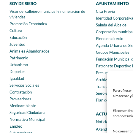
SOY DE SIERO
AYUNTAMIENTO
Visor del callejero municipal y numeración de
Cita Previa
viviendas
Identidad Corporativ
Promoción Económica
Saluda del Alcalde
Cultura
Corporación municipa
Educación
Pleno en directo
Juventud
Agenda Urbana de Si
Animales Abandonados
Grupos Municipales
Patrimonio
Fundación Municipal 
Urbanismo
Patronato Deportivo 
Deportes
Presupuestos municip
Igualdad
Archivo municipal
Servicios Sociales
Transparencia
Para ofrecer 
Contratación
Siero en Cifras
almacenar y/o
Proveedores
Plan de igualdad
Medioambiente
El consentim
Seguridad Ciudadana
ACTUALIDAD
comportamient
Normativa Municipal
Noticias
Empleo
Agenda
No consentir 