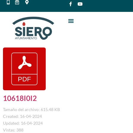
10618I0I2
Tamaño del archivo: 615.48 KB
Created: 16-04-2024
Updated: 16-04-2024
Vistas: 388