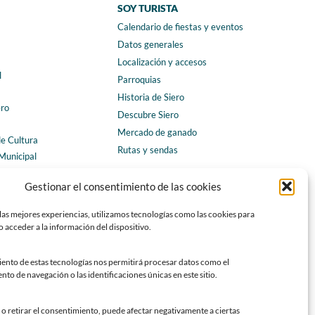
SOY TURISTA
Calendario de fiestas y eventos
a
Datos generales
Localización y accesos
l
Parroquias
Historia de Siero
ero
Descubre Siero
Mercado de ganado
de Cultura
Rutas y sendas
Municipal
ales
CONTACTO
Gestionar el consentimiento de las cookies
Horarios y contacto
las mejores experiencias, utilizamos tecnologías como las cookies para
Teléfonos de interés
 acceder a la información del dispositivo.
Formulario de contacto
Chatbot Siero
iento de estas tecnologías nos permitirá procesar datos como el
o de navegación o las identificaciones únicas en este sitio.
SEDES ELECTRÓNICAS
Sede del Ayuntamiento de Siero
o retirar el consentimiento, puede afectar negativamente a ciertas