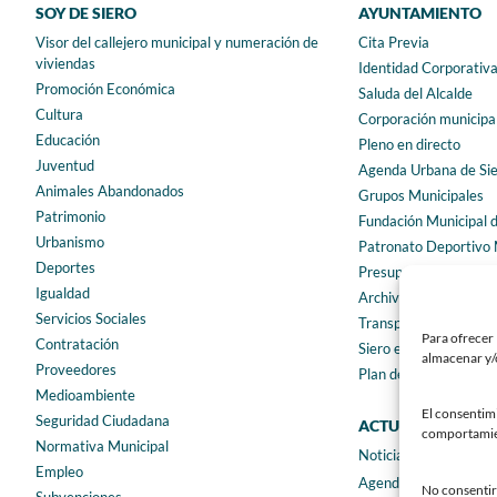
SOY DE SIERO
AYUNTAMIENTO
Visor del callejero municipal y numeración de
Cita Previa
viviendas
Identidad Corporativ
Promoción Económica
Saluda del Alcalde
Cultura
Corporación municipa
Educación
Pleno en directo
Juventud
Agenda Urbana de Si
Animales Abandonados
Grupos Municipales
Patrimonio
Fundación Municipal 
Urbanismo
Patronato Deportivo 
Deportes
Presupuestos municip
Igualdad
Archivo municipal
Servicios Sociales
Transparencia
Para ofrecer 
Contratación
Siero en Cifras
almacenar y/o
Proveedores
Plan de igualdad
Medioambiente
El consentim
Seguridad Ciudadana
ACTUALIDAD
comportamient
Normativa Municipal
Noticias
Empleo
Agenda
No consentir 