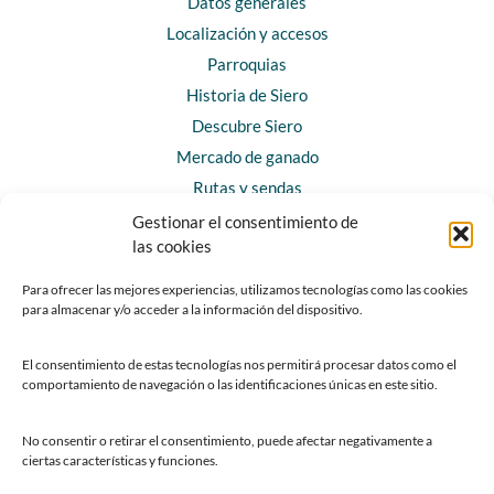
Datos generales
Localización y accesos
Parroquias
Historia de Siero
Descubre Siero
Mercado de ganado
Rutas y sendas
Gestionar el consentimiento de
las cookies
CONTACTO
Horarios y contacto
Para ofrecer las mejores experiencias, utilizamos tecnologías como las cookies
para almacenar y/o acceder a la información del dispositivo.
Teléfonos de interés
Formulario de contacto
El consentimiento de estas tecnologías nos permitirá procesar datos como el
Chatbot Siero
comportamiento de navegación o las identificaciones únicas en este sitio.
SEDES ELECTRÓNICAS
No consentir o retirar el consentimiento, puede afectar negativamente a
ciertas características y funciones.
Sede del Ayuntamiento de Siero
Sede de la Fundación Municipal de Cultura